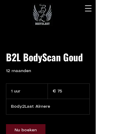
B2L BodyScan Goud
12 maanden
75
euro
1 uur
1
€ 75
u
u
Body2Last Almere
Nu boeken