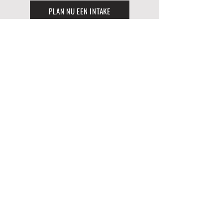
PLAN NU EEN INTAKE
JOUW LEVEN.
JOUW LICHAAM.
JOUW MISSIE.
Meld je aan 
Type Intake gesprek
*
De kosten van het intake gesprek
zijn:
€ 52
Voornaam
*