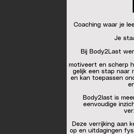
Coaching waar je lee
​Je sta
Bij Body2Last wer
motiveert en scherp ho
gelijk een stap naar 
en kan toepassen ond
en
Body2last is meer
eenvoudige inzic
ver
Deze verrijking aan k
op en uitdagingen fys