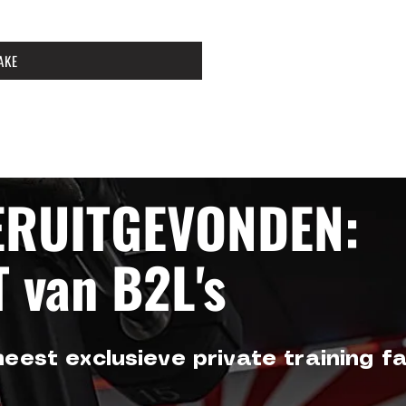
AKE
ERUITGEVONDEN:
 van B2L's
est exclusieve private training faci