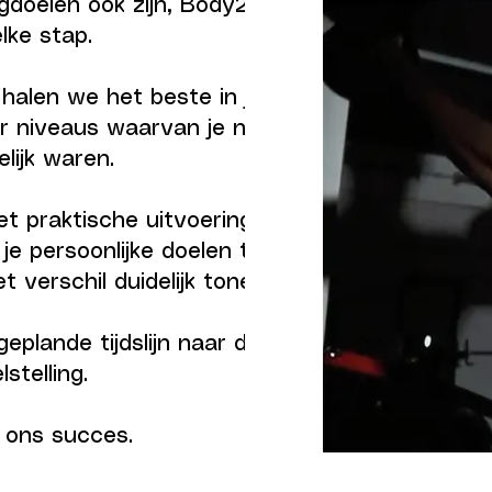
doelen ook zijn, Body2last
elke stap.
halen we het beste in jou
r niveaus waarvan je nooit
lijk waren.
t praktische uitvoering in
je persoonlijke doelen te
 verschil duidelijk tonen.
eplande tijdslijn naar de
lstelling.
n ons succes.