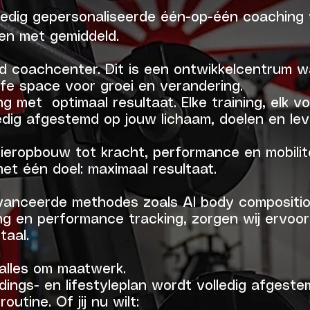
ledig gepersonaliseerde één-op-één coaching
n met gemiddeld.
rd coachcenter. Dit is een ontwikkelcentrum w
fe space voor groei en verandering.
g met optimaal resultaat. Elke training, elk v
edig afgestemd op jouw lichaam, doelen en leve
ieropbouw tot kracht, performance en mobilitei
et één doel: maximaal resultaat.
anceerde methodes zoals AI body compositio
g en performance tracking, zorgen wij ervoor da
taal.
 alles om maatwerk.
dings- en lifestyleplan wordt volledig afgest
outine. Of jij nu wilt: