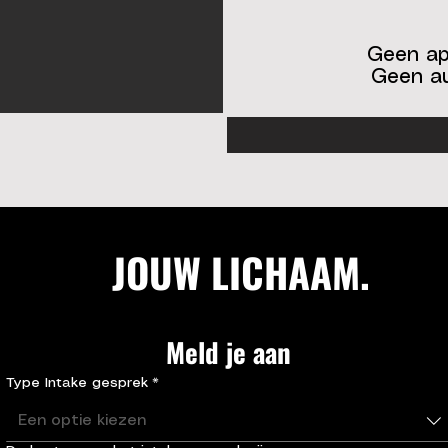
Geen ap
Geen au
JOUW LICHAAM.
.
Meld je aan 
Type Intake gesprek
*
Een optie kiezen