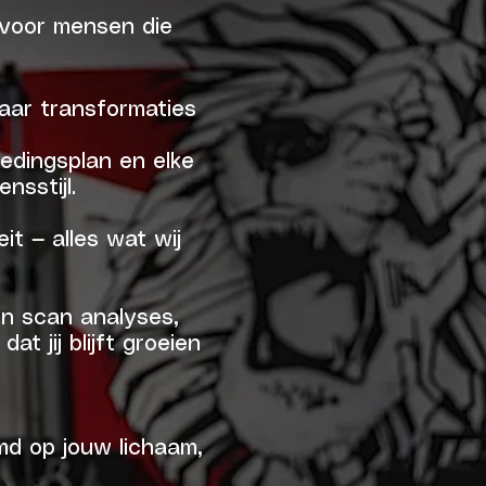
 voor mensen die
aar transformaties
oedingsplan en elke
nsstijl.
t — alles wat wij
n scan analyses,
t jij blijft groeien
emd op jouw lichaam,