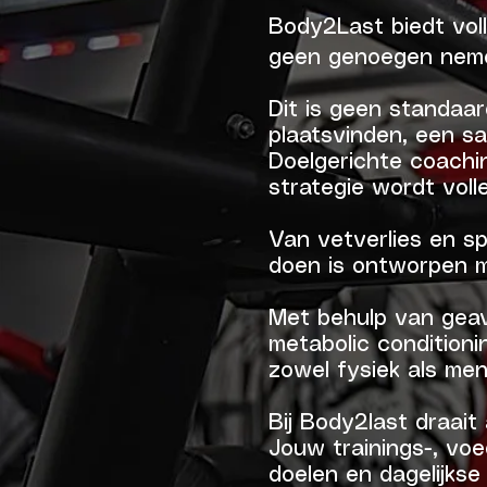
Body2Last biedt vol
geen genoegen neme
Dit is geen standaa
plaatsvinden, een sa
Doelgerichte coachin
strategie wordt voll
Van vetverlies en sp
doen is ontworpen m
Met behulp van geav
metabolic conditionin
zowel fysiek als men
Bij Body2last draait
Jouw trainings-, voe
doelen en dagelijkse r