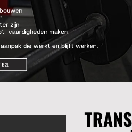
bouwen
n
er zijn
t vaardigheden maken
aanpak die werkt en blijft werken.
T B2L
TRANS