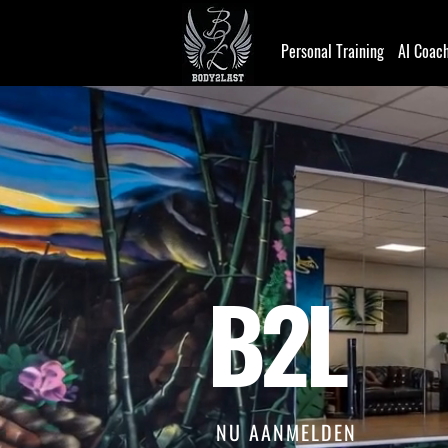
Personal Training
AI Coac
B2L
NU AANMELDEN